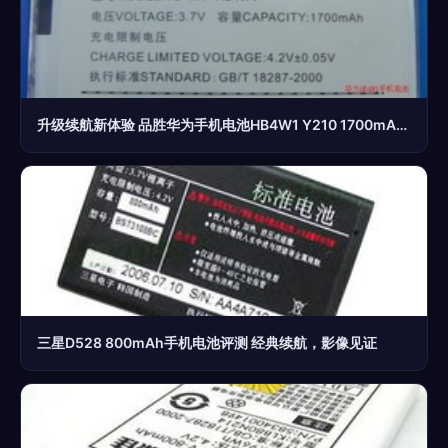
升级续航新体验 品胜华为手机电池HB4W1 Y210 1700mAh 移动电源级实用性分析
三星D528 800mAh手机电池评测 经典续航，影像见证